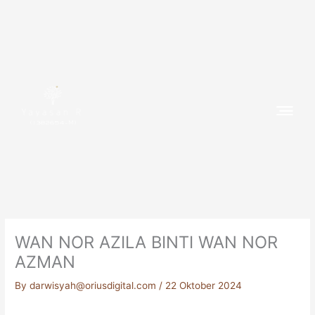
Skip
to
content
(1382654-M)
WAN NOR AZILA BINTI WAN NOR
AZMAN
By
darwisyah@oriusdigital.com
/
22 Oktober 2024