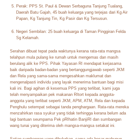
Perak: PPS St. Paul & Dewan Serbaguna Tanjung Tualang,
Daerah Batu Gajah, 45 buah keluarga yang terjejas dari Kg Air
Papan, Kg Tanjung Tin, Kg Pasir dan Kg Tersusun.
Negeri Sembilan: 25 buah keluarga di Taman Pinggiran Felda
Sg Kelamah.
Serahan dibuat tepat pada waktunya kerana rata-rata mangsa
telahpun mula pulang ke rumah untuk mengemas dan masih
berulang alik ke PPS. Pihak Yayasan RI mendapat kerjasama
baik daripada badan-badan yang bertanggungjawab seperti JKM
dan Rela yang sama-sama mengesahkan maklumat dan
mengenalpasti individu yang layak menerima bantuan bagi misi
kali ini. Bagi agihan di kesemua PPS yang terlibat, kami juga
telah menyampaikan pek makanan RItort kepada anggota-
anggota yang terlibat seperti JKM, APM, ATM, Rela dan kepada
Penghulu setempat sebagai tanda penghargaan. Rata-rata mereka
menzahirkan rasa syukur yang tidak terhingga kerana belum ada
lagi bantuan seumpama Pek pRIhatin BanjiRI dan sumbangan
wang tunai yang diterima oleh mangsa-mangsa setakat ini.
Setiap sumbangan yang dihulurkan, sama ada besar mahupun