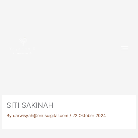
Skip
to
content
(1382654-M)
SITI SAKINAH
By
darwisyah@oriusdigital.com
/
22 Oktober 2024