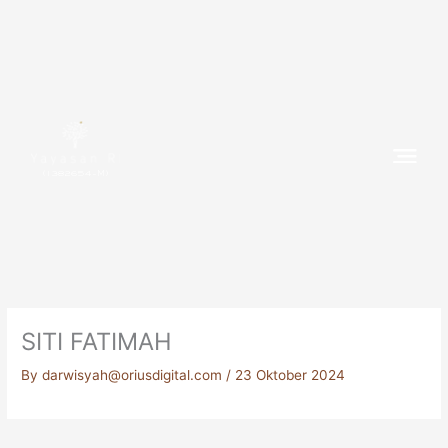
Skip
to
content
(1382654-M)
SITI FATIMAH
By
darwisyah@oriusdigital.com
/
23 Oktober 2024