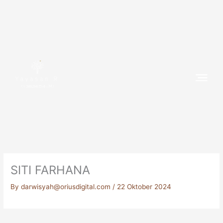
Skip
to
content
(1382654-M)
SITI FARHANA
By
darwisyah@oriusdigital.com
/
22 Oktober 2024