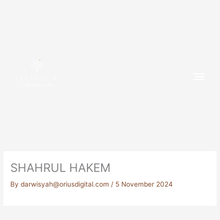
Skip
to
content
(1382654-M)
SHAHRUL HAKEM
By
darwisyah@oriusdigital.com
/
5 November 2024