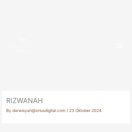
Skip
to
content
(1382654-M)
RIZWANAH
By
darwisyah@oriusdigital.com
/
23 Oktober 2024