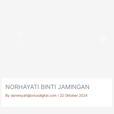
Skip
to
content
(1382654-M)
NORHAYATI BINTI JAMINGAN
By
darwisyah@oriusdigital.com
/
22 Oktober 2024