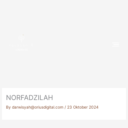
Skip
to
content
(1382654-M)
NORFADZILAH
By
darwisyah@oriusdigital.com
/
23 Oktober 2024