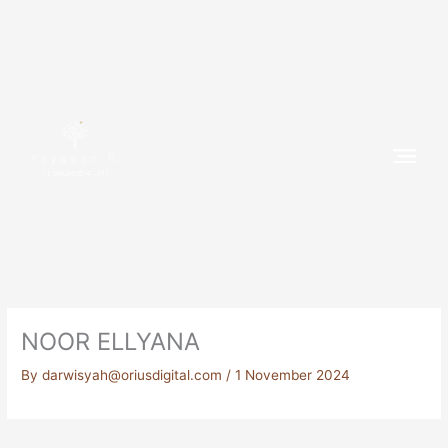
Skip
to
content
(1382654-M)
NOOR ELLYANA
By
darwisyah@oriusdigital.com
/
1 November 2024