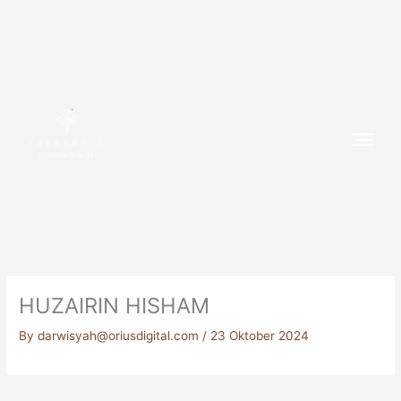
Skip
to
content
(1382654-M)
HUZAIRIN HISHAM
By
darwisyah@oriusdigital.com
/
23 Oktober 2024