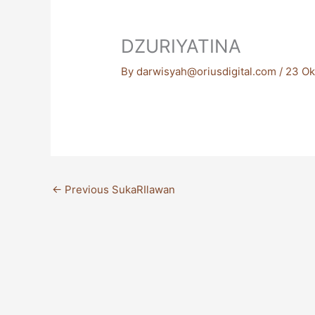
DZURIYATINA
By
darwisyah@oriusdigital.com
/
23 Ok
←
Previous SukaRIlawan