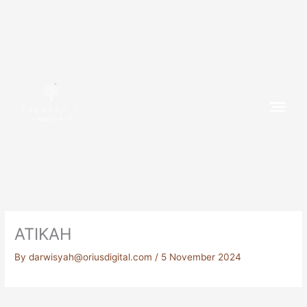
Skip
to
content
(1382654-M)
ATIKAH
By
darwisyah@oriusdigital.com
/
5 November 2024