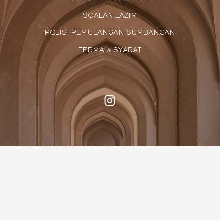
SOALAN LAZIM
POLISI PEMULANGAN SUMBANGAN
TERMA & SYARAT
I
n
s
t
a
g
r
a
m